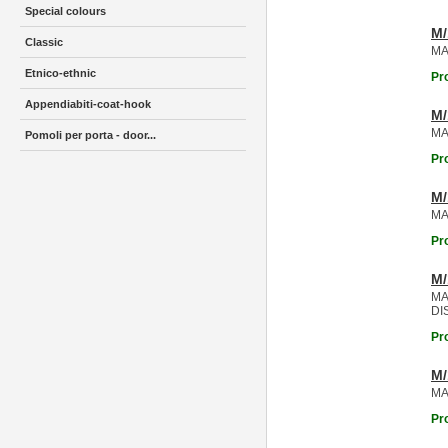
Special colours
M
Classic
MA
Etnico-ethnic
Pr
Appendiabiti-coat-hook
M
MA
Pomoli per porta - door...
Pr
M
MA
Pr
M/
MA
DI
Pr
M
MA
Pr