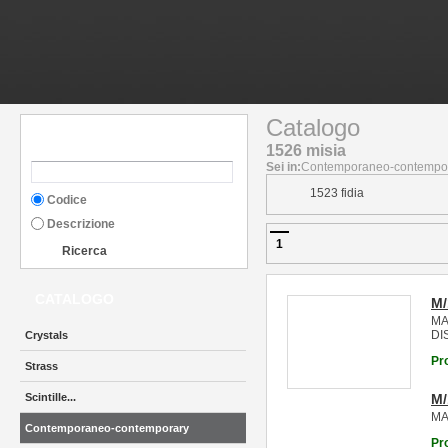
Catalogo
RICERCA
1526 misia
Sei in:
Contemporaneo-contempora
1523 fidia
Codice
Descrizione
1
Ricerca
CATALOGO
M/
MA
DI
Crystals
Pr
Strass
Scintille...
M
MA
Contemporaneo-contemporary
Pr