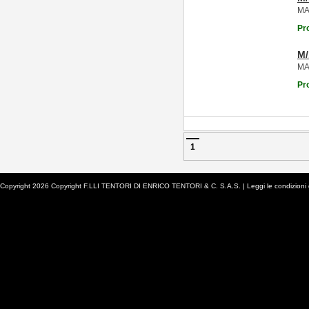
MA
Pr
M
MA
Pr
1
Copyright 2026 Copyright F.LLI TENTORI DI ENRICO TENTORI & C. S.A.S. |
Leggi le condizioni 