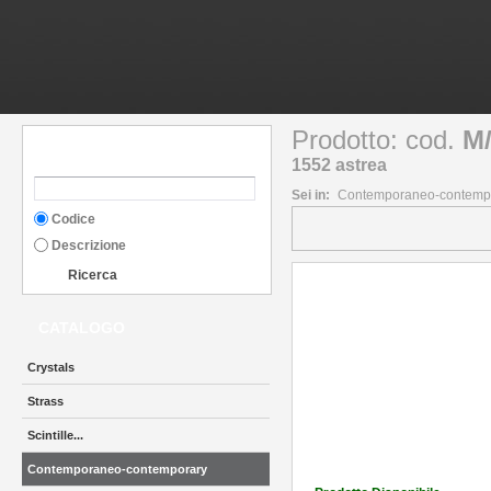
Prodotto: cod.
M
RICERCA
1552 astrea
Sei in:
Contemporaneo-contempor
Codice
Descrizione
Ricerca
CATALOGO
Crystals
Strass
Scintille...
Contemporaneo-contemporary